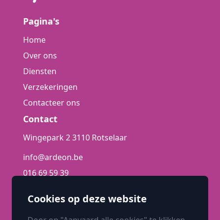
Pagina's
Home
Over ons
Diensten
Verzekeringen
Contacteer ons
Contact
Wingepark 2 3110 Rotselaar
info@ardeon.be
016 69 59 39
Uitbreidingstraat 84 2600 Berchem
(Antwerpen)
Cookies op deze website
03 216 96 16